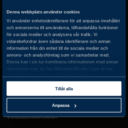
Business Sweden arbetar på uppdrag av regeringen och
Denna webbplats använder cookies
det privata näringslivet för att hjälpa svenska företag att
Vi använder enhetsidentifierare för att anpassa innehållet
öka sin globala försäljning och internationella företag att
och annonserna till användarna, tillhandahålla funktioner
investera och expandera i Sverige.
för sociala medier och analysera vår trafik. Vi
vidarebefordrar även sådana identifierare och annan
information från din enhet till de sociala medier och
annons- och analysföretag som vi samarbetar med.
Dessa kan i sin tur kombinera informationen med annan
information som du har tillhandahållit eller som de har
samlat in när du har använt deras tjänster.
JOBBA HOS OSS
Tillåt alla
OM OSS
Anpassa
VISSELBLÅSARTJÄNST