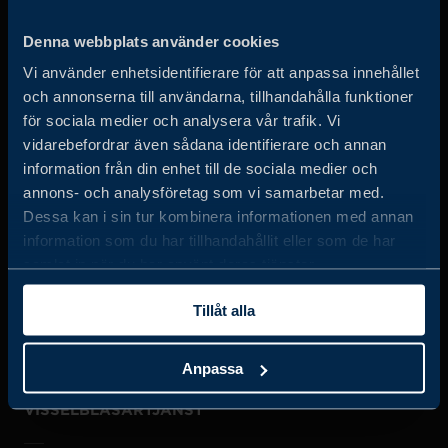
Business Sweden arbetar på uppdrag av regeringen och
Denna webbplats använder cookies
det privata näringslivet för att hjälpa svenska företag att
Vi använder enhetsidentifierare för att anpassa innehållet
öka sin globala försäljning och internationella företag att
och annonserna till användarna, tillhandahålla funktioner
investera och expandera i Sverige.
för sociala medier och analysera vår trafik. Vi
vidarebefordrar även sådana identifierare och annan
information från din enhet till de sociala medier och
annons- och analysföretag som vi samarbetar med.
Dessa kan i sin tur kombinera informationen med annan
information som du har tillhandahållit eller som de har
samlat in när du har använt deras tjänster.
JOBBA HOS OSS
Tillåt alla
OM OSS
Anpassa
VISSELBLÅSARTJÄNST