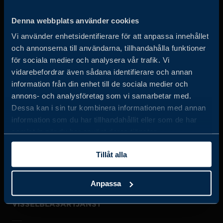
Business Sweden arbetar på uppdrag av regeringen och
Denna webbplats använder cookies
det privata näringslivet för att hjälpa svenska företag att
Vi använder enhetsidentifierare för att anpassa innehållet
öka sin globala försäljning och internationella företag att
och annonserna till användarna, tillhandahålla funktioner
investera och expandera i Sverige.
för sociala medier och analysera vår trafik. Vi
vidarebefordrar även sådana identifierare och annan
information från din enhet till de sociala medier och
annons- och analysföretag som vi samarbetar med.
Dessa kan i sin tur kombinera informationen med annan
information som du har tillhandahållit eller som de har
samlat in när du har använt deras tjänster.
JOBBA HOS OSS
Tillåt alla
OM OSS
Anpassa
VISSELBLÅSARTJÄNST