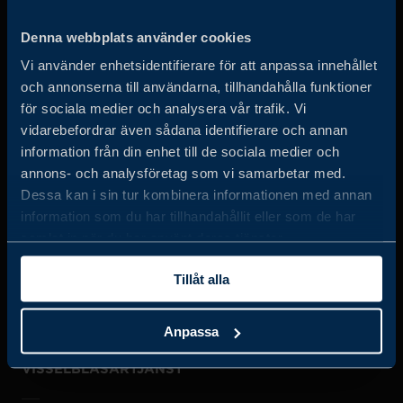
Business Sweden arbetar på uppdrag av regeringen och
Denna webbplats använder cookies
det privata näringslivet för att hjälpa svenska företag att
Vi använder enhetsidentifierare för att anpassa innehållet
öka sin globala försäljning och internationella företag att
och annonserna till användarna, tillhandahålla funktioner
investera och expandera i Sverige.
för sociala medier och analysera vår trafik. Vi
vidarebefordrar även sådana identifierare och annan
information från din enhet till de sociala medier och
annons- och analysföretag som vi samarbetar med.
Dessa kan i sin tur kombinera informationen med annan
information som du har tillhandahållit eller som de har
samlat in när du har använt deras tjänster.
JOBBA HOS OSS
Tillåt alla
OM OSS
Anpassa
VISSELBLÅSARTJÄNST