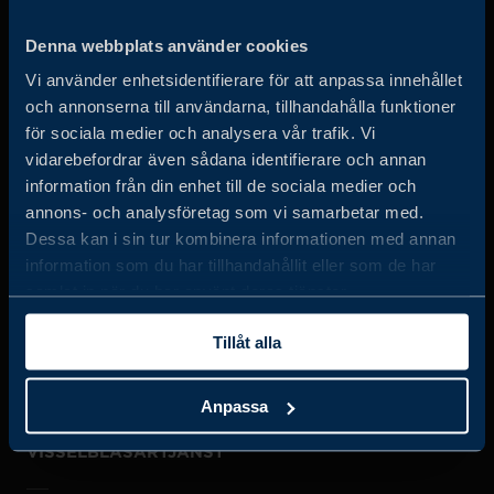
Business Sweden arbetar på uppdrag av regeringen och
Denna webbplats använder cookies
det privata näringslivet för att hjälpa svenska företag att
Vi använder enhetsidentifierare för att anpassa innehållet
öka sin globala försäljning och internationella företag att
och annonserna till användarna, tillhandahålla funktioner
investera och expandera i Sverige.
för sociala medier och analysera vår trafik. Vi
vidarebefordrar även sådana identifierare och annan
information från din enhet till de sociala medier och
annons- och analysföretag som vi samarbetar med.
Dessa kan i sin tur kombinera informationen med annan
information som du har tillhandahållit eller som de har
samlat in när du har använt deras tjänster.
JOBBA HOS OSS
Tillåt alla
OM OSS
Anpassa
VISSELBLÅSARTJÄNST