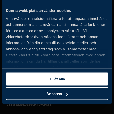
Business Sweden arbetar på uppdrag av regeringen och
Denna webbplats använder cookies
det privata näringslivet för att hjälpa svenska företag att
Vi använder enhetsidentifierare för att anpassa innehållet
öka sin globala försäljning och internationella företag att
och annonserna till användarna, tillhandahålla funktioner
investera och expandera i Sverige.
för sociala medier och analysera vår trafik. Vi
vidarebefordrar även sådana identifierare och annan
information från din enhet till de sociala medier och
annons- och analysföretag som vi samarbetar med.
Dessa kan i sin tur kombinera informationen med annan
information som du har tillhandahållit eller som de har
samlat in när du har använt deras tjänster.
JOBBA HOS OSS
Tillåt alla
OM OSS
Anpassa
VISSELBLÅSARTJÄNST