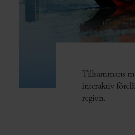
Tillsammans me
interaktiv före
region.