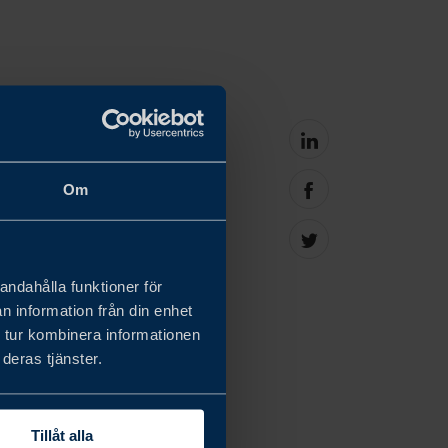
Share
on
linkedin
Om
svenska företags
Share
on
h medelstora företag:
facebook
Share
on
ofta ses som stora
Twitter
andahålla funktioner för
ien: exportcheckar,
n information från din enhet
 tur kombinera informationen
ners. Vi erbjuder även
deras tjänster.
Tillåt alla