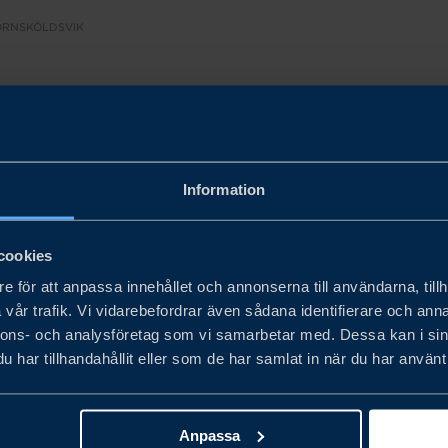
 ÖRNSKÖLDSVIK
Information
riet i
Örnsköldsvik
syftar till att informera och stärka 
öjligheterna i Asien. Vi delar lärdomar från andra små oc
cookies
s i Asien? Lär dig hantera affärskulturella skillnader som 
e för att anpassa innehållet och annonserna till användarna, tillh
i det exportstöd som finns tillgängligt för att lyckas i As
vår trafik. Vi vidarebefordrar även sådana identifierare och anna
nnons- och analysföretag som vi samarbetar med. Dessa kan i sin
onsresor, och praktiskt stöd i att hitta rätt samarbetspart
har tillhandahållit eller som de har samlat in när du har använt 
att stötta dig i din Asien-export.
Anpassa
ja din resa mot framgång i Asien!