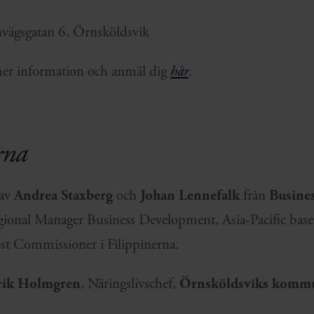
nvägsgatan 6, Örnsköldsvik
 mer information och anmäl dig
här
.
rna
 av
Andrea Staxberg
och
Johan Lennefalk
från
Busine
gional Manager Business Development, Asia-Pacific base
st Commissioner i Filippinerna.
rik Holmgren
, Näringslivschef,
Örnsköldsviks komm