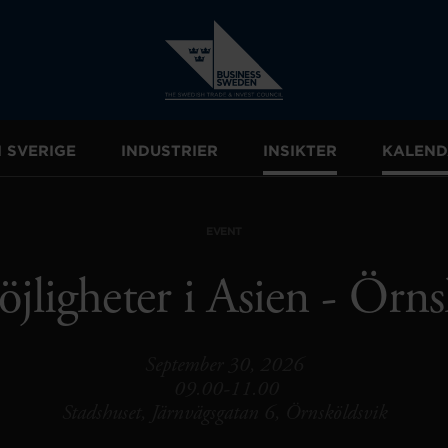
I SVERIGE
INDUSTRIER
INSIKTER
KALEND
EVENT
jligheter i Asien - Örn
September 30, 2026
09.00-11.00
Stadshuset, Järnvägsgatan 6, Örnsköldsvik