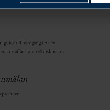
 guide till framgång i Asien
raktiv affärskulturell diskussion
anmälan
eptember