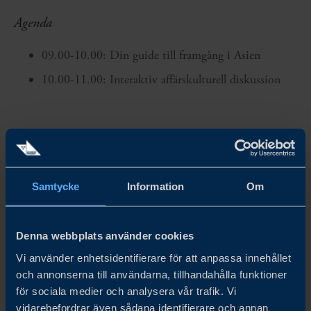
Agenda
09.00-10.00: Din guide till framgång i Asien
10.00-11.00: Interaktiv affärskulturell diskussion
Detaljer & anmälan
Datum:
Torsdag 1 oktober
Samtycke
Information
Om
Tid:
09.00-11.00
Denna webbplats använder cookies
Plats:
Business Sweden, Renmarkstorget 5D, 1 tr, Umeå
Vi använder enhetsidentifierare för att anpassa innehållet
och annonserna till användarna, tillhandahålla funktioner
Anmälan
: Ta del av mer information och anmäl dig
här
.
för sociala medier och analysera vår trafik. Vi
vidarebefordrar även sådana identifierare och annan