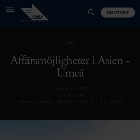
KONTAKT
EVENT
Affärsmöjligheter i Asien -
Umeå
Oktober 01, 2026
09.00-11.00
Business Sweden, Renmarkstorget 5D, 1 tr, Umeå