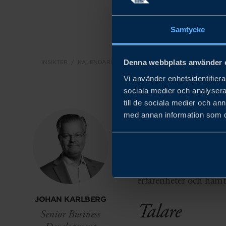
Samtycke
Denna webbplats använder 
INSIKTER
KALENDARIUM
LOGISTIK & TRANSPORT
Vi använder enhetsidentifierar
sociala medier och analysera 
till de sociala medier och a
med annan information som du 
Delta på Nordens leda
mötesplatsen för dig so
Här samlas aktörer frå
erfarenheter och hämta
JOHAN KARLBERG
Talare
Senior Business