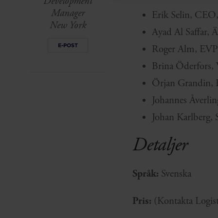
Development
Manager
Erik Selin, CEO,
New York
Ayad Al Saffar, 
E-POST
Roger Alm, EVP 
Brina Öderfors,
Örjan Grandin
Johannes Åverl
Johan Karlberg, 
Detaljer
Språk:
Svenska
Pris:
(Kontakta Logist