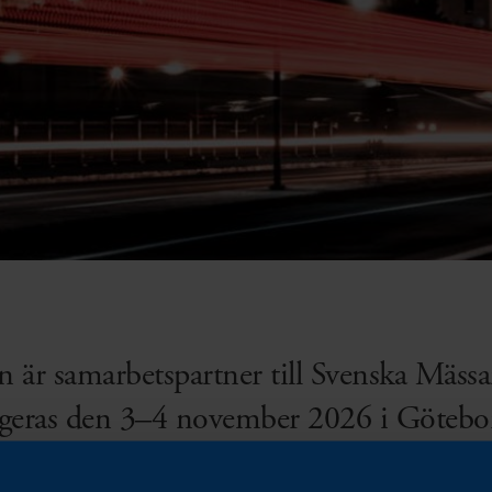
 är samarbetspartner till Svenska Mässa
ngeras den 3–4 november 2026 i Götebo
ra med omvärldsanalys med fokus på ha