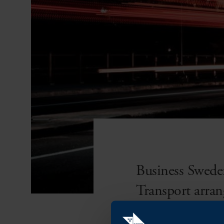
Business Sweden
Transport arra
kommer att bid