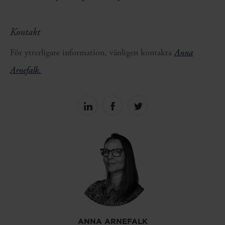
Kontakt
För ytterligare information, vänligen kontakta
Anna
Arnefalk.
Share
Share
Share
on
on
on
linkedin
facebook
Twitter
ANNA ARNEFALK