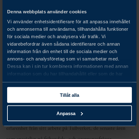
ursprungsreglerna och hur tar en tillverkare reda på
Denna webbplats använder cookies
om produkterna uppfyller dem?
Vi använder enhetsidentifierare för att anpassa innehållet
Vad händer om du upprättar
och annonserna till användarna, tillhandahålla funktioner
för sociala medier och analysera vår trafik. Vi
leverantörsdeklarationer och inte kan styrka att
vidarebefordrar även sådana identifierare och annan
varorna är ursprungsvaror?
information från din enhet till de sociala medier och
annons- och analysföretag som vi samarbetar med.
Dessa kan i sin tur kombinera informationen med annan
Experter som föreläsare
information som du har tillhandahållit eller som de har
samlat in när du har använt deras tjänster.
Anna Arnefalk
Anna Arnefalk arbetar på Business Sweden framför allt
Tillåt alla
med frihandels-och ursprungsfrågor samt tullrelaterade
Anpassa
frågor om internationell handel och export. Anna har lång
erfarenhet från sitt arbete på Tullverket, de senaste åren
som specialist på frihandels- och ursprungsfrågor.