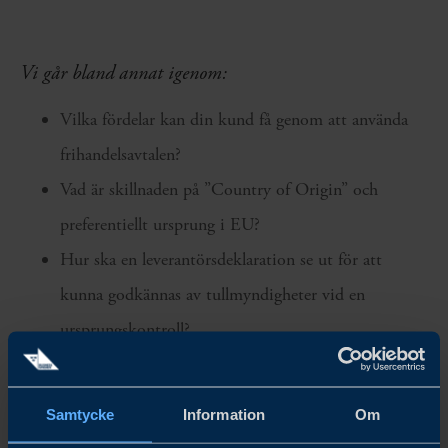
Vi går bland annat igenom:
Vilka fördelar kan din kund få genom att använda
frihandelsavtalen?
Vad är skillnaden på ”Country of Origin” och
preferentiellt ursprung i EU?
Hur ska en leverantörsdeklaration se ut för att
kunna godkännas av tullmyndigheter vid en
ursprungskontroll?
Vad innebär kumulation och varför måste
uppgifterna om det fyllas i?
Samtycke
Information
Om
Var finns de produktspecifika och generella