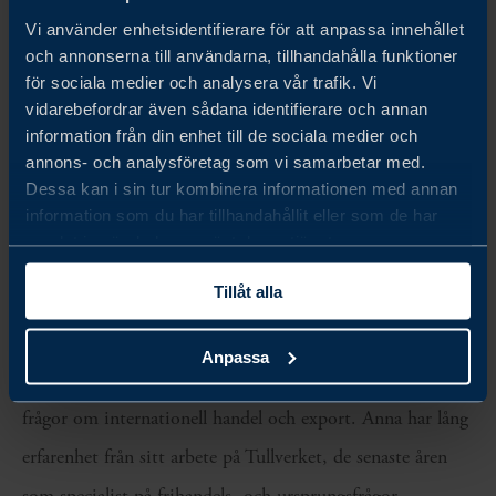
ursprungsreglerna och hur tar en tillverkare reda på
Vi använder enhetsidentifierare för att anpassa innehållet
och annonserna till användarna, tillhandahålla funktioner
om produkterna uppfyller dem?
för sociala medier och analysera vår trafik. Vi
Vad händer om du upprättar
vidarebefordrar även sådana identifierare och annan
information från din enhet till de sociala medier och
leverantörsdeklarationer och inte kan styrka att
annons- och analysföretag som vi samarbetar med.
varorna är ursprungsvaror?
Dessa kan i sin tur kombinera informationen med annan
information som du har tillhandahållit eller som de har
samlat in när du har använt deras tjänster.
Experter som föreläsare
Tillåt alla
Anna Arnefalk
Anna Arnefalk arbetar på Business Sweden framför allt
Anpassa
med frihandels-och ursprungsfrågor samt tullrelaterade
frågor om internationell handel och export. Anna har lång
erfarenhet från sitt arbete på Tullverket, de senaste åren
som specialist på frihandels- och ursprungsfrågor.