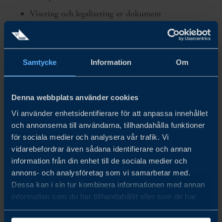
Visering och legalisering av dokument
Dokument i samband med frihandelsavtal
ATA-carnet och tillfällig export
Samtycke
Information
Om
Förvaring av styrkande handlingar
Övriga intyg och certifikat
Denna webbplats använder cookies
Vi använder enhetsidentifierare för att anpassa innehållet
och annonserna till användarna, tillhandahålla funktioner
Experter från Business Swedens exporttekniska
för sociala medier och analysera vår trafik. Vi
avdelning som föreläsare
vidarebefordrar även sådana identifierare och annan
information från din enhet till de sociala medier och
Valon Rama
har lång erfarenhet av internationell handel
annons- och analysföretag som vi samarbetar med.
och tullfrågor, med bakgrund från bland annat Tullverket
Dessa kan i sin tur kombinera informationen med annan
information som du har tillhandahållit eller som de har
och IKEA.
samlat in när du har använt deras tjänster.