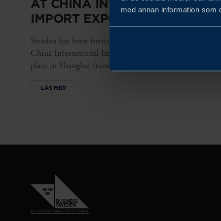
AT CHINA INTERNATIONAL
med annan information som du 
IMPORT EXPO 2026
Sweden has been invited to participate in the 9th
China International Import Expo (CIIE), taking
place in Shanghai from 5–10 November 2026.
LÄS MER