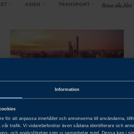
TET
ASIEN
TRANSPORT
Rensa alla filter
Information
Date to be confirmed
cookies
VISIT CHINA 2026 FOR
e för att anpassa innehållet och annonserna till användarna, tillh
vår trafik. Vi vidarebefordrar även sådana identifierare och anna
SWEDISH AUTOMOTIVE
nnons- och analysföretag som vi samarbetar med. Dessa kan i sin