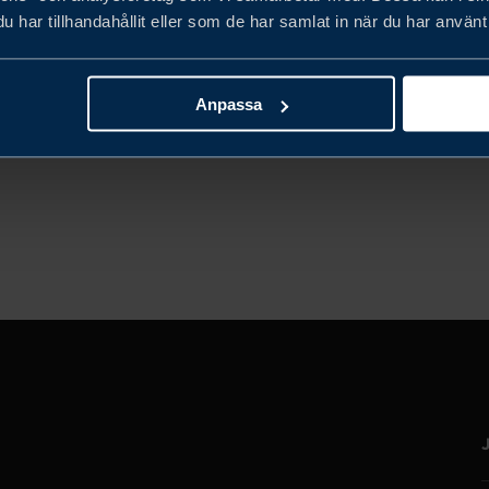
SUPPLIERS
har tillhandahållit eller som de har samlat in när du har använt 
Is your next partnership in China? Join us at Auto
Trip to China 2026.
Anpassa
LÄS MER