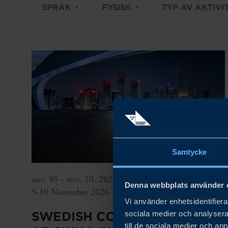
SPRÅK
FYSISK
TYP AV AKTIVI
Samtycke
nov. 05 - nov. 10, 2026
Denna webbplats använder 
5-10 November 2026
Vi använder enhetsidentifierar
SWEDISH COUNTRY PAVILION
sociala medier och analysera 
till de sociala medier och a