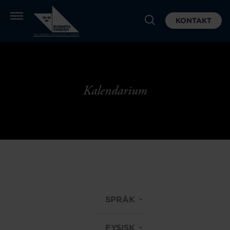
KONTAKT
Kalendarium
SPRÅK
FYSISK