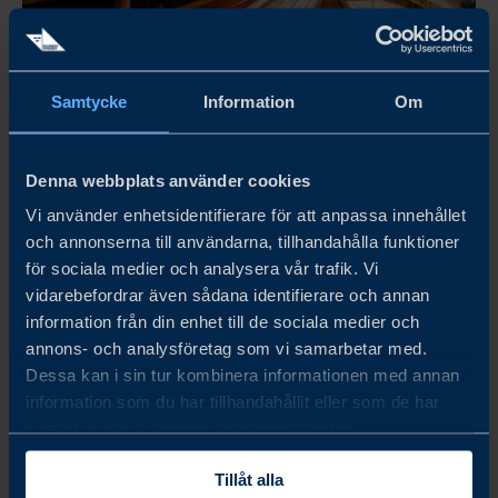
Samtycke
Information
Om
Activity in Sweden will be during 29 June - 3 July;
followed by virtual activities
Denna webbplats använder cookies
SWEDEN–HONG KONG SMART AGEING
ACCELERATOR PROGRAM
Vi använder enhetsidentifierare för att anpassa innehållet
och annonserna till användarna, tillhandahålla funktioner
The Accelerator Program is aimed to facilitate connections
för sociala medier och analysera vår trafik. Vi
between Swedish elderly-care products/solutions providers
vidarebefordrar även sådana identifierare och annan
with key stakkeholders in Hong Kong, via physical
information från din enhet till de sociala medier och
activities in Sweden and virtual meetings.
annons- och analysföretag som vi samarbetar med.
Dessa kan i sin tur kombinera informationen med annan
LÄS MER
information som du har tillhandahållit eller som de har
samlat in när du har använt deras tjänster.
Tillåt alla