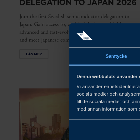
DELEGATION TO JAPAN 2026
Join the first Swedish semiconductor delegation to
Japan. Gain access to, and insight into, a highly
advanced and fast‑evolving semiconductor ecosystem
and meet Japanese companies and stakeholders.
LÄS MER
Samtycke
Denna webbplats använder 
Vi använder enhetsidentifierar
sociala medier och analysera 
till de sociala medier och a
med annan information som du 