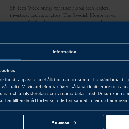
SF Tech Week brings together global tech leaders,
investors, and innovators. The Swedish House serves
as a hub for Swedish companies to connect, showcase
innovation, and build partnerships in the US tech
ecosystem.
LÄS MER
Information
cookies
e för att anpassa innehållet och annonserna till användarna, tillh
vår trafik. Vi vidarebefordrar även sådana identifierare och anna
nnons- och analysföretag som vi samarbetar med. Dessa kan i sin
har tillhandahållit eller som de har samlat in när du har använt 
Anpassa