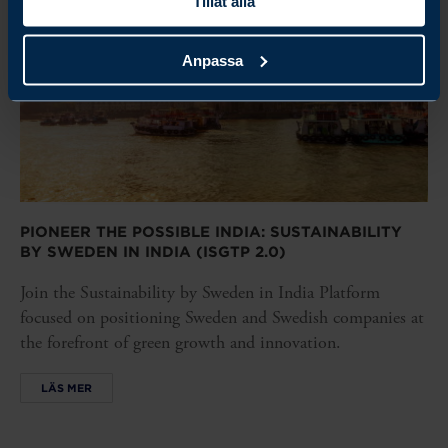
Tillåt alla
Anpassa
PIONEER THE POSSIBLE INDIA: SUSTAINABILITY
BY SWEDEN IN INDIA (ISGTP 2.0)
Join the Sustainability by Sweden in India Platform
focused on positioning Sweden and Swedish companies at
the forefront of green growth and innovation.
LÄS MER