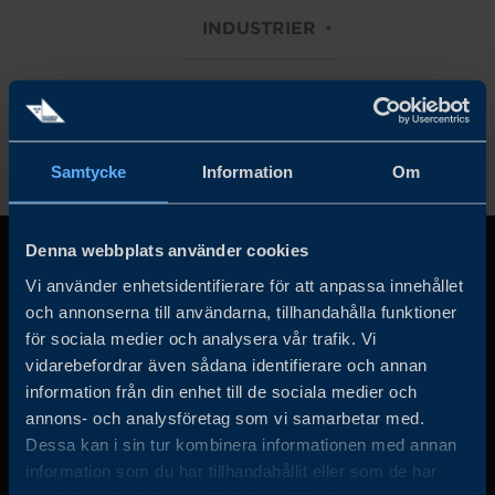
INDUSTRIER
Rensa alla filter
Samtycke
Information
Om
Denna webbplats använder cookies
Vi använder enhetsidentifierare för att anpassa innehållet
och annonserna till användarna, tillhandahålla funktioner
för sociala medier och analysera vår trafik. Vi
vidarebefordrar även sådana identifierare och annan
information från din enhet till de sociala medier och
annons- och analysföretag som vi samarbetar med.
Business Sweden arbetar på uppdrag av regeringen och
Dessa kan i sin tur kombinera informationen med annan
det privata näringslivet för att hjälpa svenska företag att
information som du har tillhandahållit eller som de har