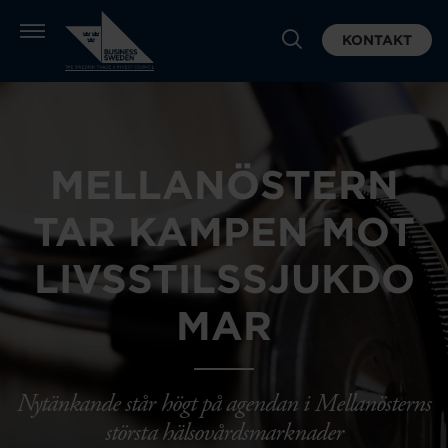
KONTAKT
MELLANÖSTERN
TAR KAMPEN MOT
LIVSSTILSSJUKDO
MAR
Nytänkande står högt på agendan i Mellanösterns
största hälsovårdsmarknader