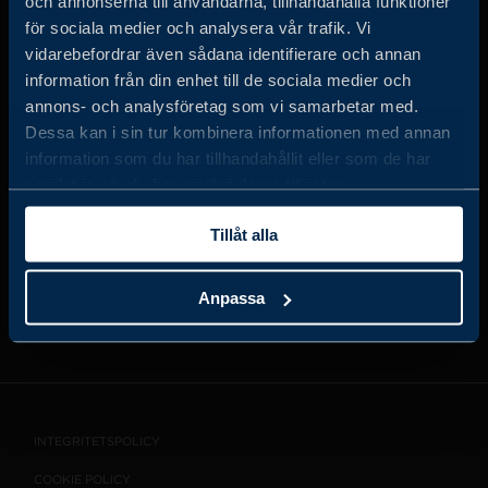
och annonserna till användarna, tillhandahålla funktioner
för sociala medier och analysera vår trafik. Vi
vidarebefordrar även sådana identifierare och annan
information från din enhet till de sociala medier och
JOBBA HOS OSS
annons- och analysföretag som vi samarbetar med.
Dessa kan i sin tur kombinera informationen med annan
information som du har tillhandahållit eller som de har
OM OSS
samlat in när du har använt deras tjänster.
Tillåt alla
VISSELBLÅSARTJÄNST
Anpassa
KONTAKT
INTEGRITETSPOLICY
COOKIE POLICY