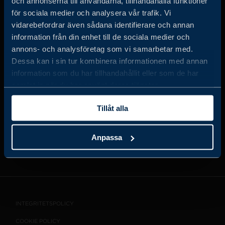
och annonserna till användarna, tillhandahålla funktioner
för sociala medier och analysera vår trafik. Vi
vidarebefordrar även sådana identifierare och annan
information från din enhet till de sociala medier och
JOBBA HOS OSS
annons- och analysföretag som vi samarbetar med.
Dessa kan i sin tur kombinera informationen med annan
information som du har tillhandahållit eller som de har
OM OSS
samlat in när du har använt deras tjänster.
Tillåt alla
VISSELBLÅSARTJÄNST
Anpassa
KONTAKT
INTEGRITETSPOLICY
COOKIE POLICY