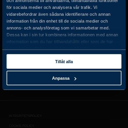
och annonserna till användarna, tillhandahålla funktioner
för sociala medier och analysera vår trafik. Vi
vidarebefordrar även sådana identifierare och annan
information från din enhet till de sociala medier och
JOBBA HOS OSS
annons- och analysföretag som vi samarbetar med.
Dessa kan i sin tur kombinera informationen med annan
information som du har tillhandahållit eller som de har
OM OSS
samlat in när du har använt deras tjänster.
Tillåt alla
VISSELBLÅSARTJÄNST
Anpassa
KONTAKT
INTEGRITETSPOLICY
COOKIE POLICY