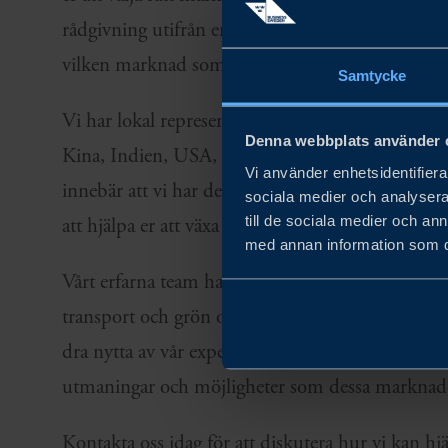
rådgivning utifrån era specifika behov och hjälper
vilken marknad som passar er bäst.
Samtycke
Vi har lokal representation på över 40 marknader
Denna webbplats använder 
Kina, Indien, USA, Norden, Storbritannien och 
Vi använder enhetsidentifierar
innebär att vi har den lokala kunskapen och expe
sociala medier och analysera 
till de sociala medier och a
att hjälpa er att växa och lyckas på dessa marknad
med annan information som du 
Vårt erfarna team har gedigen kunskap och erfar
transport och grön omställning samt internation
dra nytta av vår expertis för att hjälpa er att na
utmaningar och möjligheter som dessa marknade
Kontakta oss idag för att diskutera hur vi kan hjäl