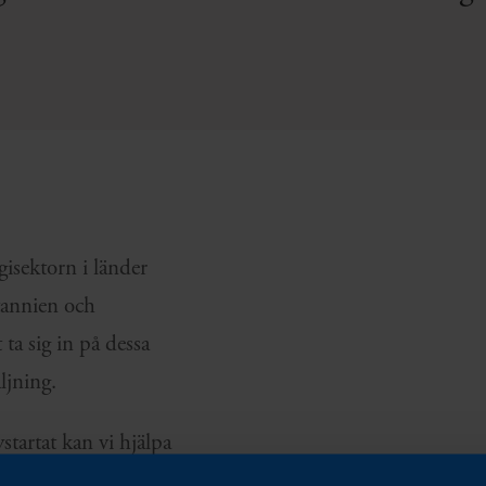
isektorn i länder
tannien och
 ta sig in på dessa
ljning.
startat kan vi hjälpa
. Vi skräddarsyr vår