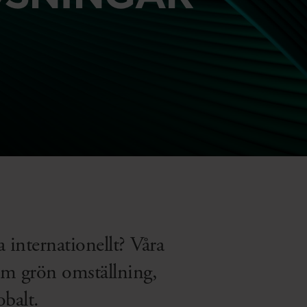
 internationellt? Våra
nom grön omställning,
obalt.