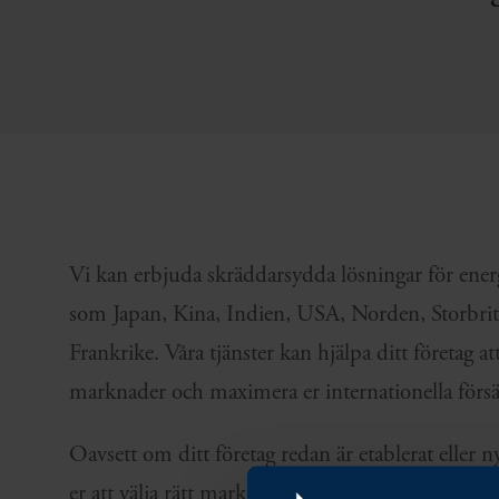
Vi kan erbjuda skräddarsydda lösningar för energ
som Japan, Kina, Indien, USA, Norden, Storbri
Frankrike. Våra tjänster kan hjälpa ditt företag att
marknader och maximera er internationella försä
Oavsett om ditt företag redan är etablerat eller ny
er att välja rätt marknad och öppna dörrar för er