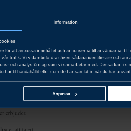
 er att identifiera
Information
, inklusive Japan,
cookies
Frankrike. Detta
e för att anpassa innehållet och annonserna till användarna, tillh
rtisen som krävs för
vår trafik. Vi vidarebefordrar även sådana identifierare och anna
nnons- och analysföretag som vi samarbetar med. Dessa kan i sin
er.
har tillhandahållit eller som de har samlat in när du har använt 
enhet inom energi,
ell expansion. Vi kan
Anpassa
vigera genom de
r erbjuder.
pa er att ta ert