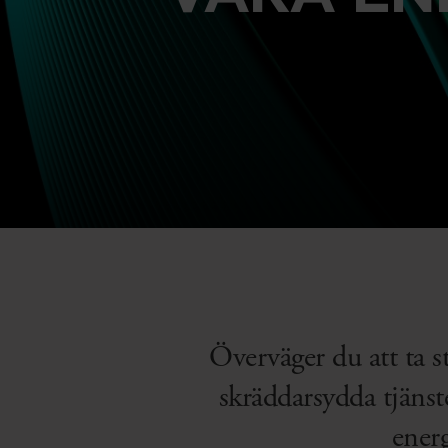
Överväger du att ta s
skräddarsydda tjänst
energ