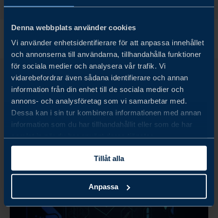
Denna webbplats använder cookies
Vi använder enhetsidentifierare för att anpassa innehållet
och annonserna till användarna, tillhandahålla funktioner
för sociala medier och analysera vår trafik. Vi
vidarebefordrar även sådana identifierare och annan
information från din enhet till de sociala medier och
annons- och analysföretag som vi samarbetar med.
Relaterade kundcase
Dessa kan i sin tur kombinera informationen med annan
information som du har tillhandahållit eller som de har
samlat in när du har använt deras tjänster.
Tillåt alla
Anpassa