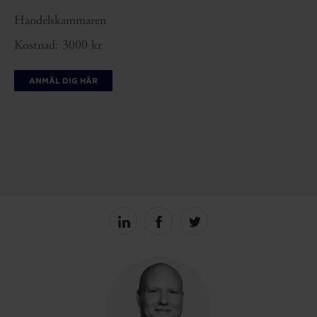
Handelskammaren
Kostnad: 3000 kr
ANMÄL DIG HÄR
Share
Share
Share
on
on
on
linkedin
facebook
Twitter