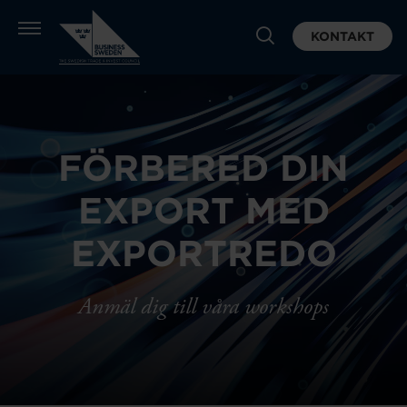
KONTAKT
FÖRBERED DIN
EXPORT MED
EXPORTREDO
Anmäl dig till våra workshops