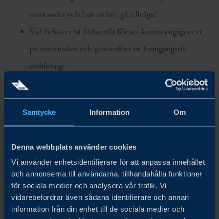
marknader och hur ni bör gå tillväga?
Vad behöver ni förbereda för att kunna engagera er
på marknaden och genomföra en framgångsrik
etablering?
Marknadsvalidering: Individuellt stöd från Business
Swedens utlandskontor för att hjälpa er att samla in
Samtycke
Information
Om
viktiga marknadsinsikter som stärker ert beslutsunderlag.
Denna webbplats använder cookies
WORKSHOP 3:
Vi använder enhetsidentifierare för att anpassa innehållet
2 timmar på förmiddagen – fysiskt möte
och annonserna till användarna, tillhandahålla funktioner
för sociala medier och analysera vår trafik. Vi
Presentera er plan för internationell expansion för gruppen
vidarebefordrar även sådana identifierare och annan
och få deras feedback.
information från din enhet till de sociala medier och