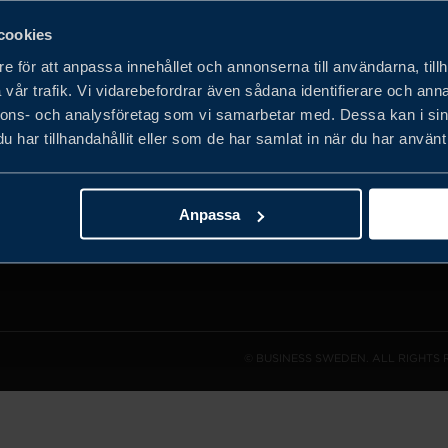
cookies
e för att anpassa innehållet och annonserna till användarna, tillh
vår trafik. Vi vidarebefordrar även sådana identifierare och anna
det privata
nnons- och analysföretag som vi samarbetar med. Dessa kan i sin
obala
har tillhandahållit eller som de har samlat in när du har använt 
h expandera
Anpassa
© BUSINESS SWEDEN. ALL RIGHTS