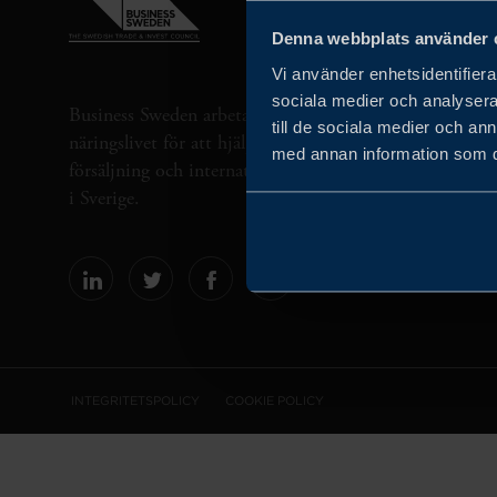
Denna webbplats använder 
Vi använder enhetsidentifierar
sociala medier och analysera 
Business Sweden arbetar på uppdrag av regeringen och 
till de sociala medier och a
näringslivet för att hjälpa svenska företag att öka sin gl
med annan information som du 
försäljning och internationella företag att investera oc
i Sverige.
INTEGRITETSPOLICY
COOKIE POLICY