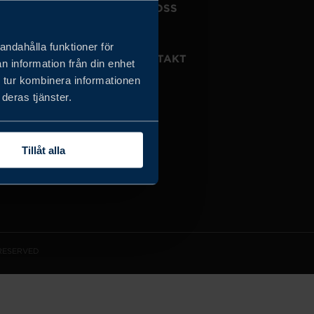
JOBBA HOS OSS
OM OSS
andahålla funktioner för
VISSELBLÅSARTJÄNST
KONTAKT
n information från din enhet
 tur kombinera informationen
deras tjänster.
Tillåt alla
 RESERVED