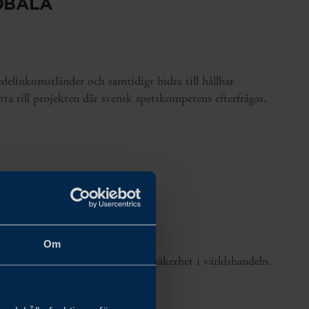
OBALA
edelinkomstländer och samtidigt bidra till hållbar
ta till projekten där svensk spetskompetens efterfrågas.
TER VÄNTAR
Om
har bidragit med ytterligare osäkerhet i världshandeln.