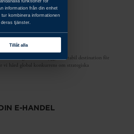
andahålla funktioner för
n information från din enhet
 tur kombinera informationen
INVESTERINGAR
deras tjänster.
Tillåt alla
mstår Sverige som en trygg och stabil destination för
er vi hård global konkurrens om strategiska
DIN E-HANDEL