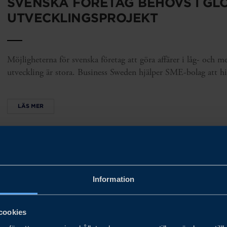
SVENSKA FÖRETAG BEHÖVS I GL
UTVECKLINGSPROJEKT
Möjligheterna för svenska företag att göra affärer i låg- och m
utveckling är stora. Business Sweden hjälper SME-bolag att hit
LÄS MER
OSÄKERHET OCH NYA MÖJLIGHE
SVENSKA FÖRETAG
Information
De tullar som Trumpadministrationen aviserade mot omvärlden 
cookies
LÄS MER