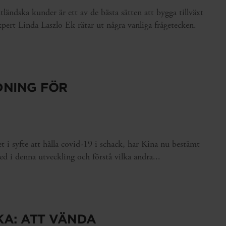
tländska kunder är ett av de bästa sätten att bygga tillväxt
ert Linda Laszlo Ek rätar ut några vanliga frågetecken.
DNING FÖR
et i syfte att hålla covid-19 i schack, har Kina nu bestämt
d i denna utveckling och förstå vilka andra...
A: ATT VÄNDA