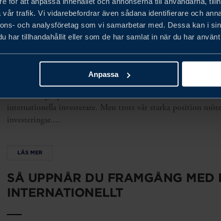
e för att anpassa innehållet och annonserna till användarna, tillh
vår trafik. Vi vidarebefordrar även sådana identifierare och anna
nnons- och analysföretag som vi samarbetar med. Dessa kan i sin
SVERIGE BEHÖVER UTLÄNDSKA 
har tillhandahållit eller som de har samlat in när du har använt 
MER ÄN NÅGONSIN
Anpassa
I en tid av geopolitisk turbulens och ekonomisk osäkerhet fra
internationella investerare. Men trots vår starka position möt
investeringar....
LÄS MER
SÅ UPPNÅR DU FRAMGÅNG MED 
INTERNATIONELLT