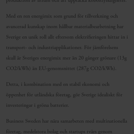
produktion av litium och att upptäcka koboltfyndigheter.
Med en ren energimix som grund för tillverkning och
avancerad kunskap inom hållbar materialbearbetning har
Sverige en unik roll allt eftersom elektrifieringen hittar in i
transport- och industriapplikationer. För jämförelsens
skull är Sveriges energimix mer än 20 gånger grönare (13g
CO2/kWh) än EU-genomsnittet (287g CO2/kWh).
Detta, i kombination med en stabil ekonomi och
öppenhet för utländska företag, gör Sverige idealiskt för
investeringar i gröna batterier.
Business Sweden har nära samarbeten med multinationella
företag, medelstora bolag och startups tvärs genom