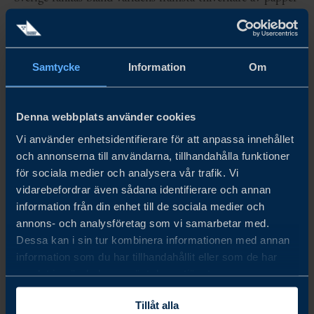
och pappersmassa och har en stark position i växande
segment som förpackningar, medan beroendet av fallande
Samtycke
Information
Om
marknadssegment som tidningspapper har minskat.
Stora investeringar med statligt stöd har riktats till
Denna webbplats använder cookies
bioraffinaderiområdet för att skala upp nya
Vi använder enhetsidentifierare för att anpassa innehållet
processtekniker och förvandla biomassa till produkter
och annonserna till användarna, tillhandahålla funktioner
för sociala medier och analysera vår trafik. Vi
med högt förädlingsvärde. Nanocellulosa och
vidarebefordrar även sådana identifierare och annan
applikationer från formpressad pappersmassa är ytterligare
information från din enhet till de sociala medier och
annons- och analysföretag som vi samarbetar med.
områden där ny teknik hjälper till att ersätta fossilbaserade
Dessa kan i sin tur kombinera informationen med annan
råvaror med biobaserade material.
information som du har tillhandahållit eller som de har
samlat in när du har använt deras tjänster.
Cirkulära textilier, som använder antingen skogsbaserade
Tillåt alla