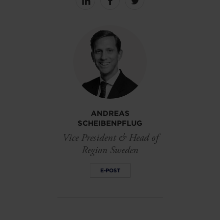
Share
Share
Share
on
on
on
linkedin
facebook
Twitter
ANDREAS
SCHEIBENPFLUG
Vice President & Head of
Region Sweden
E-POST