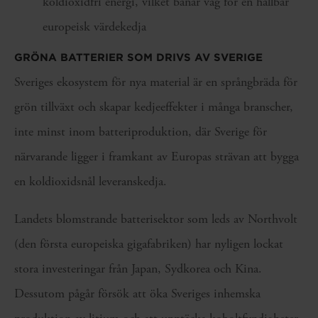
koldioxidfri energi, vilket banar väg för en hållbar
europeisk värdekedja
GRÖNA BATTERIER SOM DRIVS AV SVERIGE
Sveriges ekosystem för nya material är en språngbräda för
grön tillväxt och skapar kedjeeffekter i många branscher,
inte minst inom batteriproduktion, där Sverige för
närvarande ligger i framkant av Europas strävan att bygga
en koldioxidsnål leveranskedja.
Landets blomstrande batterisektor som leds av Northvolt
(den första europeiska gigafabriken) har nyligen lockat
stora investeringar från Japan, Sydkorea och Kina.
Dessutom pågår försök att öka Sveriges inhemska