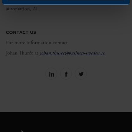
automation, AI.
CONTACT US
For more information contact
Johan
Thur
ée
at
johan.thuree@business-sweden.se.
Share
Share
Share
on
on
on
linkedin
facebook
Twitter