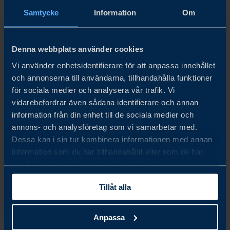
Samtycke
Information
Om
Retail tech is also among the big players in Hong Kong
that solidifies the economy of the city.
Denna webbplats använder cookies
Vi använder enhetsidentifierare för att anpassa innehållet
HOW
och annonserna till användarna, tillhandahålla funktioner
för sociala medier och analysera vår trafik. Vi
Hong Kong’s e
‑
commerce market is expected to reach
vidarebefordrar även sådana identifierare och annan
USD 28.82 billion in 2026, growing at an annual rate of
information från din enhet till de sociala medier och
9.42% (2023–2027), with user penetration rising
annons- och analysföretag som vi samarbetar med.
Dessa kan i sin tur kombinera informationen med annan
from 80.9% in 2023 to 88.2% by 2027 and the
information som du har tillhandahållit eller som de har
total number of users projected to reach 6.6 million by
samlat in när du har använt deras tjänster.
2027.
Tillåt alla
Opportunities for retail tech: Digitalization and
Anpassa
innovative strategies to enhance the customer experience,