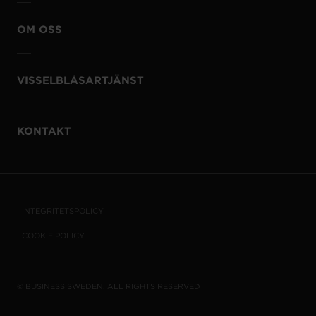
OM OSS
VISSELBLÅSARTJÄNST
KONTAKT
INTEGRITETSPOLICY
COOKIE POLICY
© BUSINESS SWEDEN. ALL RIGHTS RESERVED