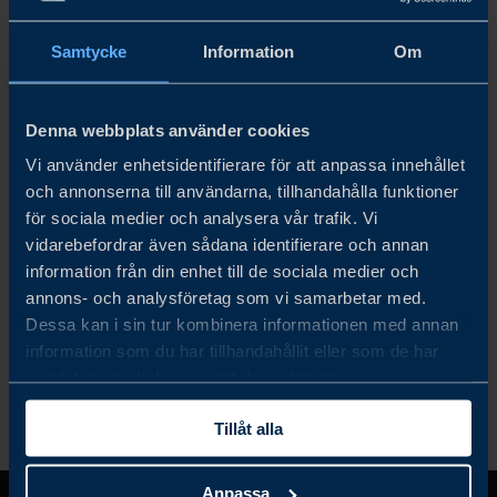
Samtycke
Information
Om
TOKYO PACK 2026
Denna webbplats använder cookies
Sweden’s long-standing presence at Tokyo Pack offers
Vi använder enhetsidentifierare för att anpassa innehållet
unmatched visibility and benefits for participants. Join us
och annonserna till användarna, tillhandahålla funktioner
to showcase innovation, build partnerships, and
för sociala medier och analysera vår trafik. Vi
strengthen Sweden’s leadership in global packaging.
vidarebefordrar även sådana identifierare och annan
information från din enhet till de sociala medier och
LÄS MER
annons- och analysföretag som vi samarbetar med.
Dessa kan i sin tur kombinera informationen med annan
information som du har tillhandahållit eller som de har
samlat in när du har använt deras tjänster.
Tillåt alla
Anpassa