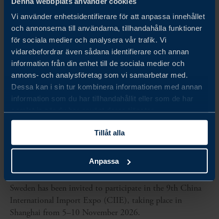
Denna webbplats använder cookies
Vi använder enhetsidentifierare för att anpassa innehållet
och annonserna till användarna, tillhandahålla funktioner
för sociala medier och analysera vår trafik. Vi
vidarebefordrar även sådana identifierare och annan
information från din enhet till de sociala medier och
annons- och analysföretag som vi samarbetar med.
Dessa kan i sin tur kombinera informationen med annan
information som du har tillhandahållit eller som de har
samlat in när du har använt deras tjänster.
nov. 05 - nov. 10, 2026
Tillåt alla
5-10 November 2026
SWEDISH COUNTRY PAVILION AT CHINA
Anpassa
INTERNATIONAL IMPORT EXPO 2026
Sweden has been invited to participate in the 9th China
International Import Expo (CIIE), taking place in
Shanghai from 5–10 November 2026.