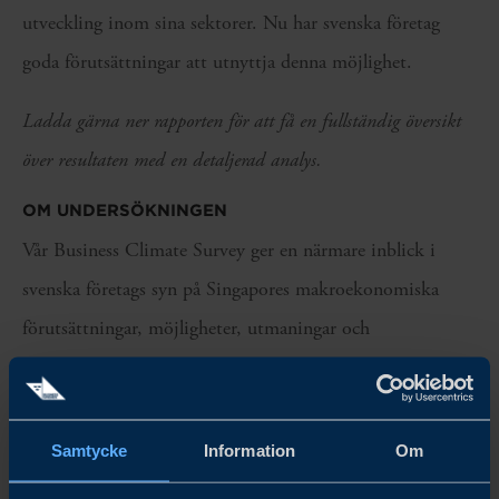
utveckling inom sina sektorer. Nu har svenska företag
goda förutsättningar att utnyttja denna möjlighet.
Ladda gärna ner rapporten för att få en fullständig översikt
över resultaten med en detaljerad analys.
OM UNDERSÖKNINGEN
Vår Business Climate Survey ger en närmare inblick i
svenska företags syn på Singapores makroekonomiska
förutsättningar, möjligheter, utmaningar och
hållbarhetsmål.
Undersökningen genomfördes mellan den 13:e mars och
Samtycke
Information
Om
12:e april 2023, med 90 deltagare bestående av chefer som