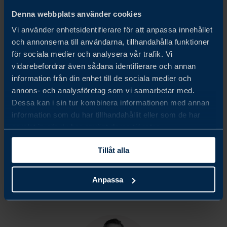
representerar svenska företag. De flesta av frågorna i
Denna webbplats använder cookies
undersökningen liknar de som använts i tidigare
Vi använder enhetsidentifierare för att anpassa innehållet
undersökningar, vilket möjliggör jämförelser över tid.
och annonserna till användarna, tillhandahålla funktioner
för sociala medier och analysera vår trafik. Vi
Vi vill rikta ett stort tack till de 90 deltagande företag och
vidarebefordrar även sådana identifierare och annan
information från din enhet till de sociala medier och
respondenter som delade med sig av sin tid och sina
annons- och analysföretag som vi samarbetar med.
insikter till oss. Era bidrag kommer inte bara att stödja
Dessa kan i sin tur kombinera informationen med annan
information som du har tillhandahållit eller som de har
framgången med denna rapport utan också Team Swedens
samlat in när du har använt deras tjänster.
ansträngningar att öka affärstillväxten och den hållbara
Tillåt alla
utvecklingen.
Anpassa
Share
Share
Share
on
on
on
linkedin
facebook
Twitter