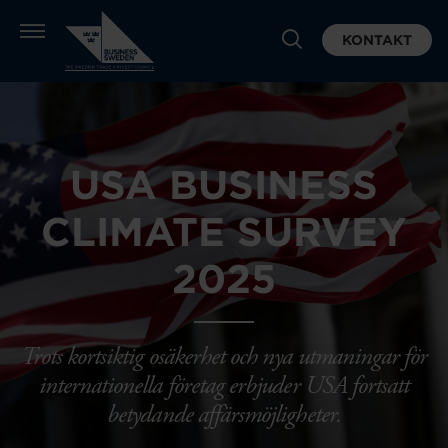
KONTAKT
USA BUSINESS
CLIMATE SURVEY
2025
Trots kortsiktig osäkerhet och nya utmaningar för
internationella företag erbjuder USA fortsatt
betydande affärsmöjligheter.