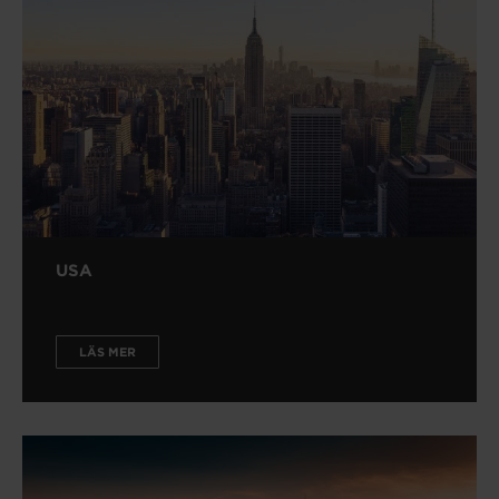
USA
LÄS MER