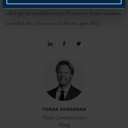
chefer som representerar svenska företag, varav 47 svarade,
vilket ger en svarsfrekvens på 28 procent. Svaren samlades
in mellan den 13:e mars och den 4:e april 2023.
Share
Share
Share
on
on
on
linkedin
facebook
Twitter
TOMAS KORSEMAN
Trade Commissioner
Haag