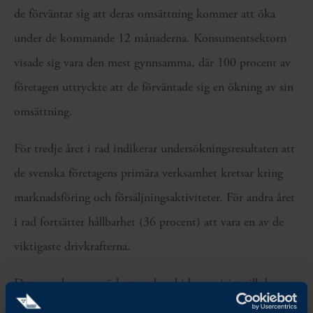
de förväntar sig att deras omsättning kommer att öka
under de kommande 12 månaderna. Konsumentsektorn
visade sig vara den mest gynnsamma, där 100 procent av
företagen uttryckte att de förväntade sig en ökning av sin
omsättning.
För tredje året i rad indikerar undersökningsresultaten att
de svenska företagens primära verksamhet kretsar kring
marknadsföring och försäljningsaktiviteter. För andra året
i rad fortsätter hållbarhet (36 procent) att vara en av de
viktigaste drivkrafterna.
Det svenska varumärket upplevs bidra positivt till de
svenska bolagens affärer på den nederländska marknaden. I