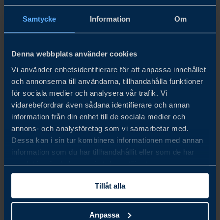
år svarade 89 procent att varumärket bidrar delvis eller
Samtycke
Information
Om
mycket.
Denna webbplats använder cookies
Ladda gärna ner rapporten för att få en fullständig översikt
Vi använder enhetsidentifierare för att anpassa innehållet
över resultaten med en detaljerad analys.
och annonserna till användarna, tillhandahålla funktioner
för sociala medier och analysera vår trafik. Vi
OM UNDERSÖKNINGEN
vidarebefordrar även sådana identifierare och annan
Vår Business Climate Survey är ett initiativ som
information från din enhet till de sociala medier och
annons- och analysföretag som vi samarbetar med.
identifierar de möjligheter och utmaningar som svenska
Dessa kan i sin tur kombinera informationen med annan
företag möter när de gör affärer över hela världen. I år
information som du har tillhandahållit eller som de har
samlat in när du har använt deras tjänster.
genomförs undersökningen för tredje året i rad i
Nederländerna.
Tillåt alla
Enkäten distribuerades till ett selektivt urval av 170 lokala
Anpassa