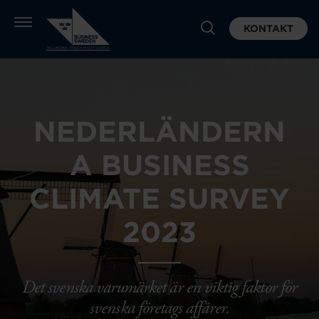
KONTAKT
NEDERLÄNDERN
A BUSINESS
CLIMATE SURVEY
2023
Det svenska varumärket är en viktig faktor för
svenska företags affärer.