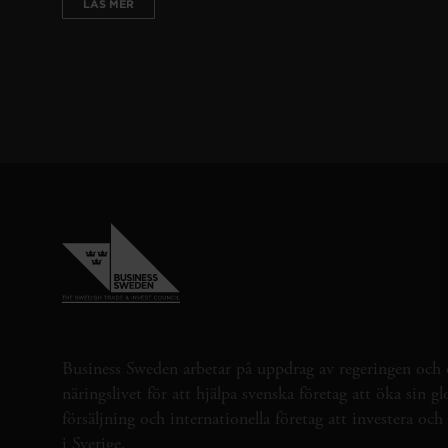
LÄS MER
Business Sweden arbetar på uppdrag av regeringen och 
näringslivet för att hjälpa svenska företag att öka sin gl
försäljning och internationella företag att investera oc
i Sverige.