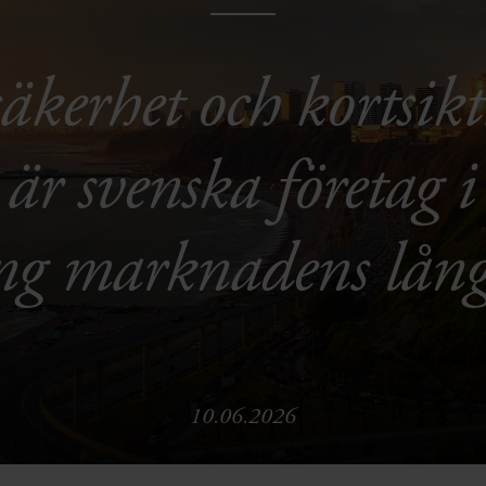
osäkerhet och kortsi
r svenska företag i 
ing marknadens långs
10.06.2026