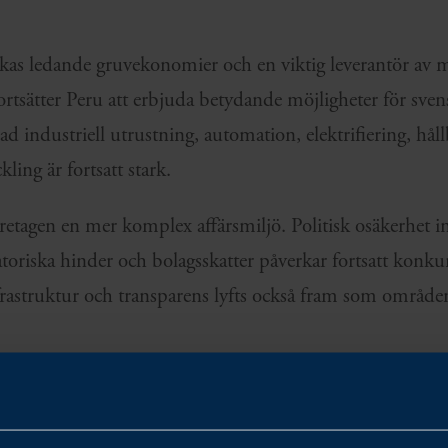
as ledande gruvekonomier och en viktig leverantör av mi
rtsätter Peru att erbjuda betydande möjligheter för sven
ad industriell utrustning, automation, elektrifiering, hål
ling är fortsatt stark.
retagen en mer komplex affärsmiljö. Politisk osäkerhet i
atoriska hinder och bolagsskatter påverkar fortsatt konku
frastruktur och transparens lyfts också fram som områden
ige och Peru är fortsatt starkt inom framför allt gruvnäri
lthcare och digitala lösningar. Svenska företag fortsätter 