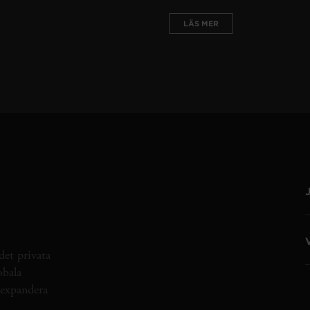
LÄS MER
det privata
obala
h expandera