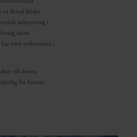
nternationella
tt flertal länder
 svensk anknytning i
företag inom
a har varit verksamma i
sikter till denna
erlag för fortsatt