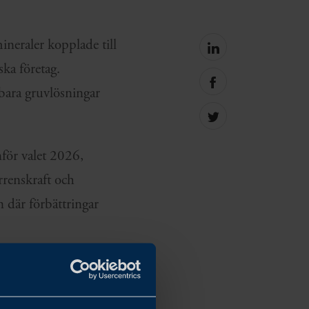
neraler kopplade till
Share
on
ska företag.
linkedin
Share
lbara gruvlösningar
on
facebook
Share
on
Twitter
nför valet 2026,
rrenskraft och
 där förbättringar
ng, industriell
att stödja Perus