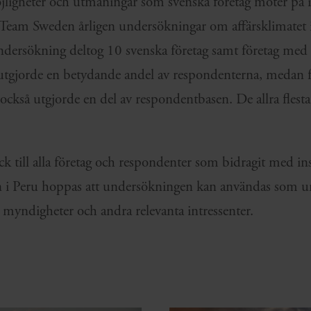
ligheter och utmaningar som svenska företag möter på i
am Sweden årligen undersökningar om affärsklimatet i e
 undersökning deltog 10 svenska företag samt företag med
 utgjorde en betydande andel av respondenterna, medan 
r också utgjorde en del av respondentbasen. De allra flest
 tack till alla företag och respondenter som bidragit med in
i Peru hoppas att undersökningen kan användas som und
myndigheter och andra relevanta intressenter.