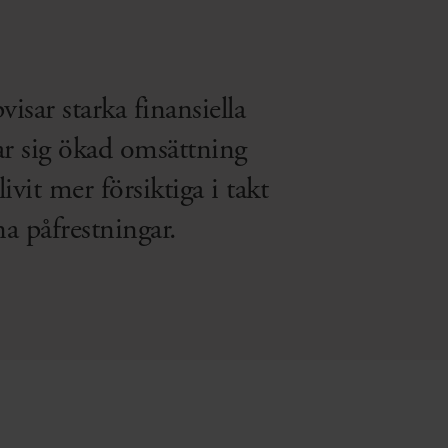
isar starka finansiella
tar sig ökad omsättning
it mer försiktiga i takt
na påfrestningar.