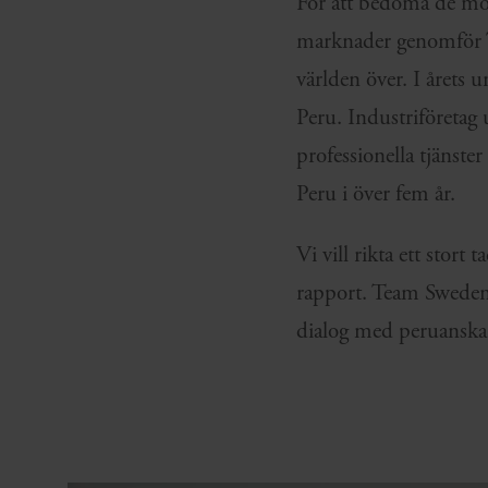
För att bedöma de möj
marknader genomför Te
världen över. I årets
Peru. Industriföretag
professionella tjänste
Peru i över fem år.
Vi vill rikta ett stort
rapport. Team Sweden 
dialog med peruanska 