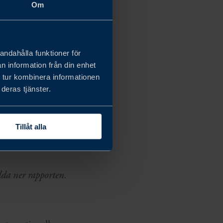
, innovation och
Om
et,
andahålla funktioner för
n information från din enhet
satt starkt och
 tur kombinera informationen
deras tjänster.
akroekonomiska
Tillåt alla
alsar och regulatorisk
dda ner rapporten.