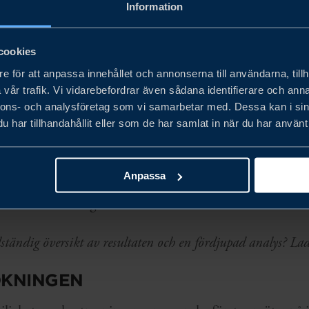
ering och hållbarhetsambitioner genom avancerad teknik
Information
de.
cookies
ru är nära kopplad till säljkompetens, kostnadseffektivit
e för att anpassa innehållet och annonserna till användarna, tillh
vår trafik. Vi vidarebefordrar även sådana identifierare och anna
ch starka kundrelationer. Det svenska varumärket är fort
nnons- och analysföretag som vi samarbetar med. Dessa kan i sin
, innovation, hållbarhet och tillförlitlighet.
har tillhandahållit eller som de har samlat in när du har använt 
 marknad med stark långsiktig potential och stabila m
Anpassa
ekar företagen på politisk osäkerhet, strukturella flaskh
stående utmaningar.
llständig översikt av resultaten och en fördjupad analys? La
KNINGEN