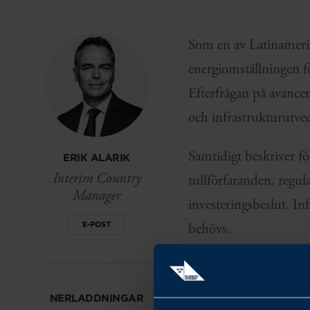
Som en av Latinamerik
energiomställningen fo
Efterfrågan på avancer
och infrastrukturutveck
Samtidigt beskriver fö
ERIK ALARIK
Interim Country
tullförfaranden, regul
Manager
investeringsbeslut. In
E-POST
behövs.
Samarbetet mellan Sver
utrustning, energi, hea
NERLADDNINGAR