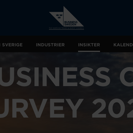
I SVERIGE
INDUSTRIER
INSIKTER
KALEND
USINESS 
URVEY 20