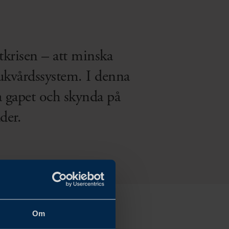
tkrisen – att minska
jukvårdssystem. I denna
a gapet och skynda på
der.
Om