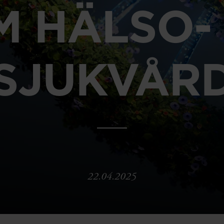
M HÄLSO-
SJUKVÅR
22.04.2025