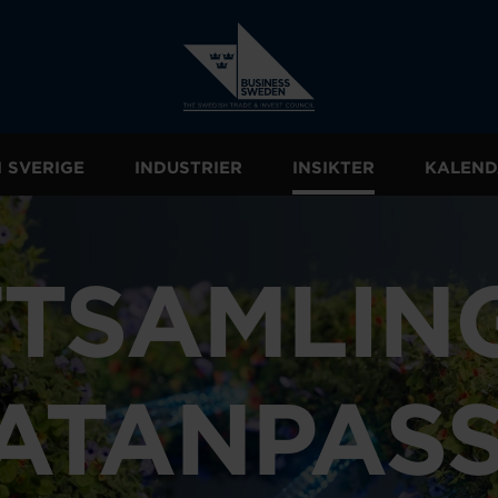
I SVERIGE
INDUSTRIER
INSIKTER
KALEND
TSAMLIN
ATANPAS