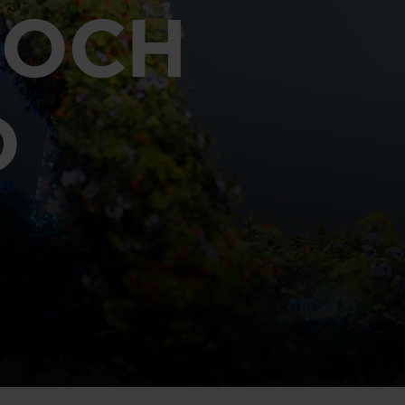
 OCH
D