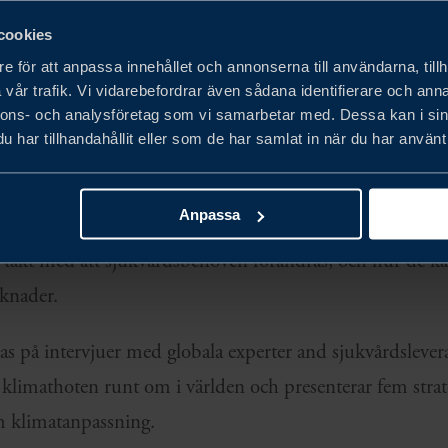
cookies
h sjukvårdssektorn står inför ökad press att gå bortom e
e för att anpassa innehållet och annonserna till användarna, tillh
vår trafik. Vi vidarebefordrar även sådana identifierare och anna
åtgärder. Såväl bekämpning av utsläpp som arbetet med 
nnons- och analysföretag som vi samarbetar med. Dessa kan i sin
otståndskraft mot klimatkrisens nuvarande och framtid
har tillhandahållit eller som de har samlat in när du har använt 
Anpassa
skar vi hur svenska leverantörer kan bana väg för nya f
ns i takt med att sjukvårdsbehoven förändras, och hur de k
rknader.
s på intervjuer med globala experter and sjukvårdslevera
e klimathoten runt om i världen och presenterar fem strat
om klimatanpassning.