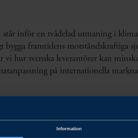
n står inför en tvådelad utmaning i klima
t bygga framtidens motståndskraftiga s
r vi hur svenska leverantörer kan minsk
matanpassning på internationella markna
G FÖR KLIMATANPASSNING INOM HÄLSO- OCH SJUKVÅRD
Information