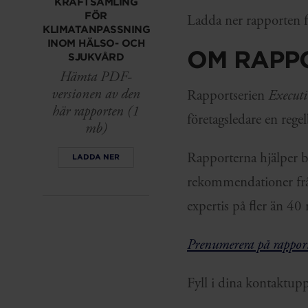
KRAFTSAMLING
FÖR
Ladda ner rapporten fö
KLIMATANPASSNING
INOM HÄLSO- OCH
OM RAPP
SJUKVÅRD
Hämta PDF-
versionen av den
Rapportserien
Executi
här rapporten (1
företagsledare en reg
mb)
Rapporterna hjälper bes
LADDA NER
rekommendationer frå
expertis på fler än 40
Prenumerera på rapport
Fyll i dina kontaktupp