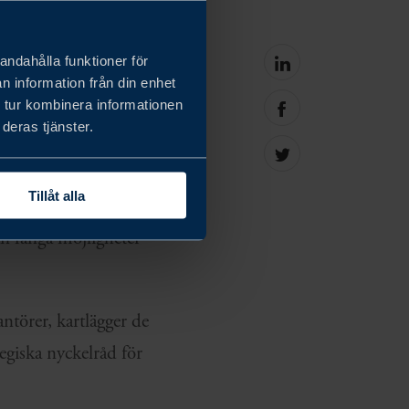
fterlevnad och vidta
andahålla funktioner för
Share
n information från din enhet
on
att stärka
linkedin
 tur kombinera informationen
Share
a konsekvenser måste
deras tjänster.
on
facebook
Share
on
Twitter
Tillåt alla
ramsteg när det kommer
an fånga möjligheter
ntörer, kartlägger de
egiska nyckelråd för