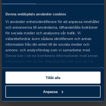
Denna webbplats använder cookies
Share
Share
Share
on
on
on
Vi använder enhetsidentifierare för att anpassa innehållet
linkedin
facebook
Twitter
och annonserna till användarna, tillhandahålla funktioner
för sociala medier och analysera vår trafik. Vi
vidarebefordrar även sådana identifierare och annan
information från din enhet till de sociala medier och
annons- och analysföretag som vi samarbetar med.
Dessa kan i sin tur kombinera informationen med annan
information som du har tillhandahållit eller som de har
LUDVIG HERMANSSON
samlat in när du har använt deras tjänster.
Country Manager
Tillåt alla
Singapore
E-POST
Anpassa