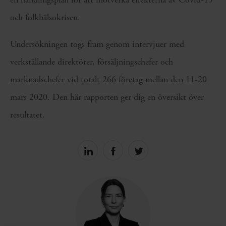
och folkhälsokrisen.
Undersökningen togs fram genom intervjuer med
verkställande direktörer, försäljningschefer och
marknadschefer vid totalt 266 företag mellan den 11-20
mars 2020. Den här rapporten ger dig en översikt över
resultatet.
Share
Share
Share
on
on
on
linkedin
facebook
Twitter