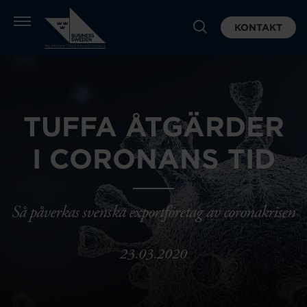
KONTAKT
TUFFA ÅTGÄRDER
I CORONANS TID
Så påverkas svenska exportföretag av coronakrisen
23.03.2020