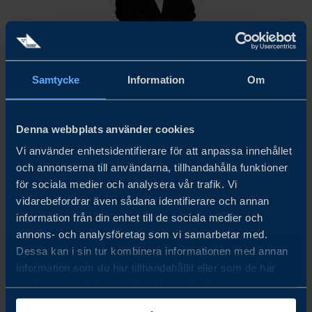
LENA SELLGREN
Chief Economist
Samtycke
Information
Om
E-POST
Denna webbplats använder cookies
Vi använder enhetsidentifierare för att anpassa innehållet
och annonserna till användarna, tillhandahålla funktioner
NERLADDNINGAR
för sociala medier och analysera vår trafik. Vi
Hämta PDF-versionen av
vidarebefordrar även sådana identifierare och annan
den här rapporten (1 mb)
information från din enhet till de sociala medier och
annons- och analysföretag som vi samarbetar med.
LADDA NER
Dessa kan i sin tur kombinera informationen med annan
information som du har tillhandahållit eller som de har
samlat in när du har använt deras tjänster.