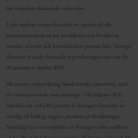
har förändrats dramatiskt sedan dess.
I takt med att viruset fortsatte att spridas till alla
kontinenter utom en har produktion och försäljning
minskat avsevärt och leveranskedjor pressats hårt. Sveriges
ekonomi är starkt beroende exportföretagen som står för
50 procent av landets BNP.
Vår senaste undersökning bland svenska exportörer, med
ett varuexportvärde som överstiger 150 miljoner SEK,
bekräftar att cirka 80 procent av företagen förutspår en
måttlig till kraftigt negativ påverkan på försäljningen.
Samtidigt har två tredjedelar av företagen redan etablerat
en handlingsplan för att motverka effekterna av Covid-19