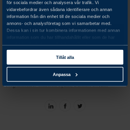
för sociala medier och analysera vår trafik. Vi
Mattias Frumerie, Sveriges chefsförhandlare vid
vidarebefordrar även sådana identifierare och annan
information från din enhet till de sociala medier och
COP och delegationschef UNFCCC
annons- och analysföretag som vi samarbetar med.
Ingrid Serup, Expert Handelspolitik, Svenskt
Dessa kan i sin tur kombinera informationen med annan
information som du har tillhandahållit eller som de har
Näringsliv
samlat in när du har använt deras tjänster.
Vlad Månsson, Landschef USA, Business Sweden
Tillåt alla
Edward McGlone, Senior Director Government
Affairs, Einride
Anpassa
Programledare: Charlotte Rylme, Business Sweden
Share
Share
Share
on
on
on
linkedin
facebook
Twitter