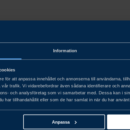
garna och möjligheterna med export och internationalis
na Sellgren, representanter från det finansiella företag
Information
rra årets Di Gasell-pris för "Årets internationella tillväxt
omisk återhämtning, med ökade investeringar och exporta
cookies
e för att anpassa innehållet och annonserna till användarna, tillh
vår trafik. Vi vidarebefordrar även sådana identifierare och anna
nnons- och analysföretag som vi samarbetar med. Dessa kan i sin
har tillhandahållit eller som de har samlat in när du har använt 
 mig alltför mycket för den ekonomiska utvecklingen. Mång
 även en liten del kan vara tillräckligt för att driva betyda
Anpassa