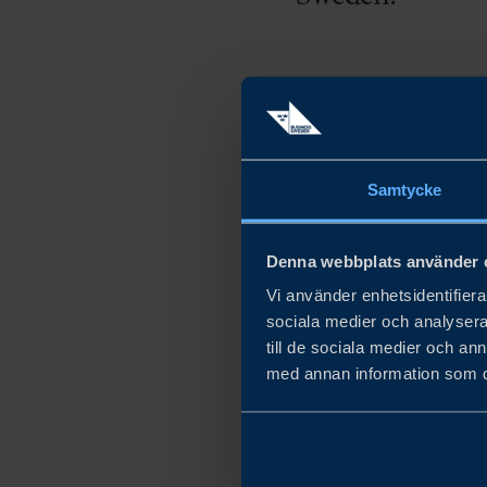
Vi diskuterar utmanin
med vår chefsekonom Le
Samtycke
Proxify – vinnare av fö
ser vi tecken på ekon
Denna webbplats använder 
ökar.
Vi använder enhetsidentifierar
sociala medier och analysera 
till de sociala medier och a
med annan information som du 
"Jag skulle inte oroa
och att fånga