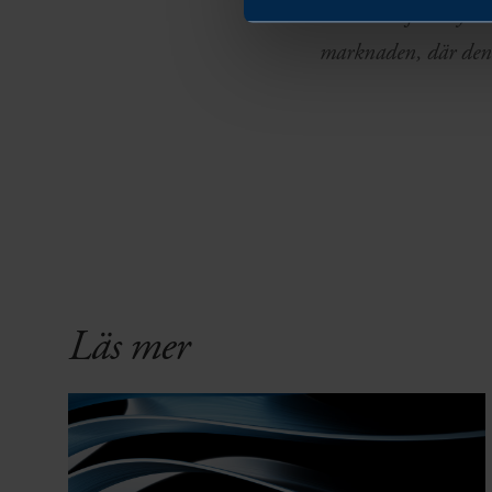
"Vi har fått myck
marknaden, där den 
Läs mer