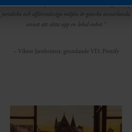
et stöd, bland annat från Business Sweden, när vi gick in 
juridiska och affärsmässiga miljön är ganska annorlunda. 
annat att sätta upp en lokal enhet."
– Viktor Jarnheimer, grundande VD, Proxify