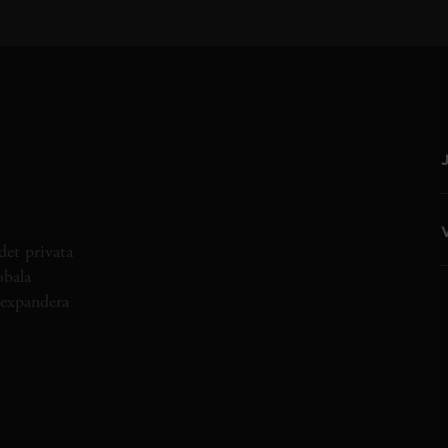
det privata
obala
h expandera