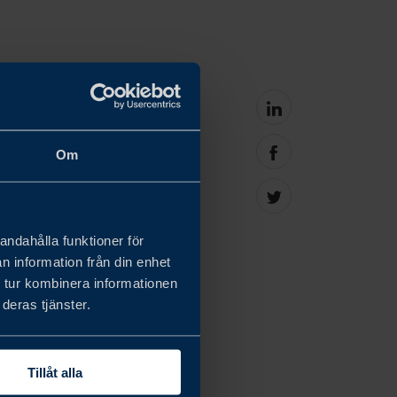
ering tillsammans
Share
on
et Serafim Finans, och
linkedin
Om
Share
företag". För Sverige
on
facebook
ktivitet som sakta
Share
on
Twitter
andahålla funktioner för
n information från din enhet
 tur kombinera informationen
deras tjänster.
a marknader är enorma,
nde tillväxt."
Tillåt alla