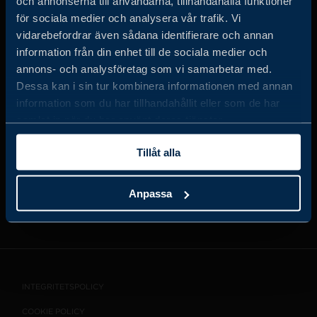
och annonserna till användarna, tillhandahålla funktioner
för sociala medier och analysera vår trafik. Vi
vidarebefordrar även sådana identifierare och annan
information från din enhet till de sociala medier och
JOBBA HOS OSS
annons- och analysföretag som vi samarbetar med.
Dessa kan i sin tur kombinera informationen med annan
information som du har tillhandahållit eller som de har
OM OSS
samlat in när du har använt deras tjänster.
Tillåt alla
VISSELBLÅSARTJÄNST
Anpassa
KONTAKT
INTEGRITETSPOLICY
COOKIE POLICY