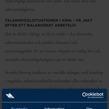
ursprungliga passion för sitt jobb, och söker efter nya
arbetsmöjligheter.
TALANGPOOLSITUATIONEN I KINA – PÅ JAKT
EFTER ETT BALANSERAT ARBETSLIV
Det är därför viktigt att få en insikt i den kinesiska
arbetsmarknaden och jämföra lönenivå och
ersättningspaket för att kunna erbjuda en rimlig lön och
använda rekryteringsbudgeten på ett klokt sätt.
Svenska företag tenderar att anställa talanger med kunskap
i engelska, utlandsstudier/livserfarenhet eller erfarenhet av
att arbeta för internationella företag i Kina, där lönen för
en talang med en sådan profil vanligtvis är högre än den
marknadsmässiga lönen. Men andra faktorer har visat sig
Samtycke
Information
Om