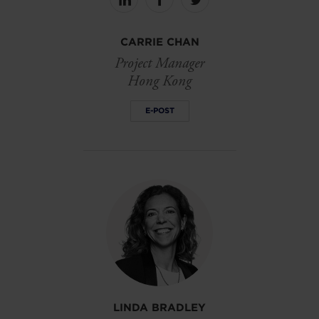
Share
Share
Share
on
on
on
linkedin
facebook
Twitter
CARRIE CHAN
Project Manager
Hong Kong
E-POST
LINDA BRADLEY