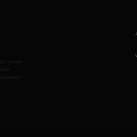
det privata
obala
h expandera