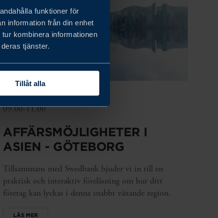
andahålla funktioner för
n information från din enhet
 tur kombinera informationen
deras tjänster.
Tillåt alla
nov. 18, 2026
09.00-11.00
AFFÄRSMÖJLIGHETER I
ASIEN - GÖTEBORG
Tillsammans med Swedbank bjuder vi in till en
praktisk och interaktiv föreläsning om hur ditt
företag kan lyckas i denna snabbt växande region.
LÄS MER