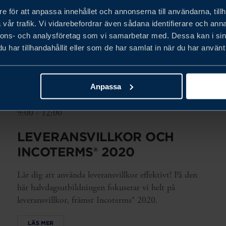
e för att anpassa innehållet och annonserna till användarna, tillh
vår trafik. Vi vidarebefordrar även sådana identifierare och anna
nnons- och analysföretag som vi samarbetar med. Dessa kan i sin
har tillhandahållit eller som de har samlat in när du har använt 
Anpassa
nov. 18, 2026
9:00 - 12:00
LEVERANSVILLKOR OCH
INCOTERMS® 2020
Lär dig att använda leveransvillkor effektivt! På den
här halvdagsutbildningen fokuserar vi helt på
leveransvillkor, främst Incoterms® 2020.
LÄS MER