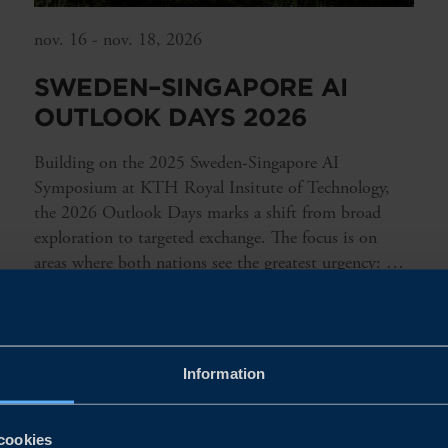
nov. 16 - nov. 18, 2026
SWEDEN–SINGAPORE AI
OUTLOOK DAYS 2026
Building on the 2025 Sweden-Singapore AI
Symposium at KTH Royal Insitute of Technology,
the 2026 Outlook Days marks a shift from broad
exploration to targeted exchange. The focus is on
areas where both nations see the greatest urgency: AI
in society and public services, education and
LÄS MER
workforce transformation, resilience and health. The
platform brings together senior researchers, business
leaders, and policymakers ready to move from
Information
conversation to concrete collaboration.
cookies