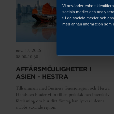
Vi använder enhetsidentifierar
sociala medier och analysera 
till de sociala medier och a
med annan information som du 
nov. 17, 2026
08.00-10.30
AFFÄRSMÖJLIGHETER I
ASIEN - HESTRA
Tillsammans med Business Gnosjöregion och Hestra
Handsken bjuder vi in till en praktisk och interaktiv
föreläsning om hur ditt företag kan lyckas i denna
snabbt växande region.