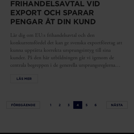
FRIHANDELSAVTAL VID
EXPORT OCH SPARAR
PENGAR ÅT DIN KUND
Lär dig om EU:s frihandelsavtal och den
konkurrensfördel det kan ge svenska exportföretag att
kunna upprätta korrekta ursprungsintyg till sina
kunder. På den här utbildningen går vi igenom de
centrala begreppen i de generella ursprungsreglerna
och fördjupar oss i de produktspecifika reglerna, så att
LÄS MER
ditt företag kan använda frihandelsavtalen på rätt sätt.
FÖREGÅENDE
1
2
3
4
5
6
NÄSTA