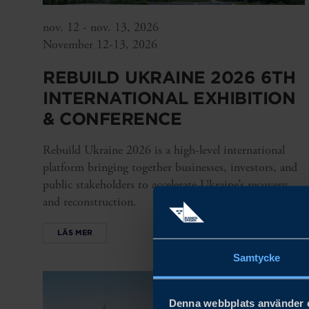
nov. 12 - nov. 13, 2026
November 12-13, 2026
REBUILD UKRAINE 2026 6TH
INTERNATIONAL EXHIBITION
& CONFERENCE
Rebuild Ukraine 2026 is a high-level international
platform bringing together businesses, investors, and
public stakeholders to accelerate Ukraine’s recovery
and reconstruction.
LÄS MER
Samtycke
Denna webbplats använder 