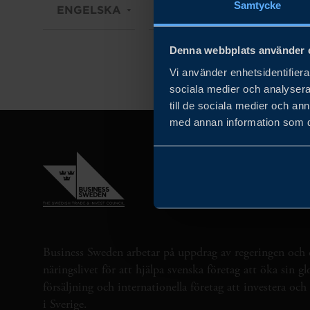
Samtycke
ENGELSKA
FYSISK
SEMINARI
Denna webbplats använder 
Vi använder enhetsidentifierar
sociala medier och analysera 
till de sociala medier och a
med annan information som du 
Business Sweden arbetar på uppdrag av regeringen och 
näringslivet för att hjälpa svenska företag att öka sin gl
försäljning och internationella företag att investera oc
i Sverige.