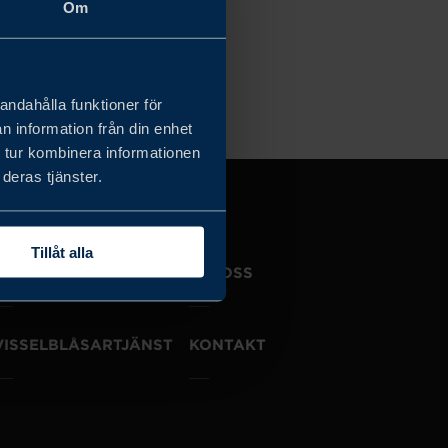
Om
a filter
andahålla funktioner för
n information från din enhet
 tur kombinera informationen
deras tjänster.
Tillåt alla
JOBBA HOS OSS
OM OSS
VISSELBLÅSARTJÄNST
KONTAKT