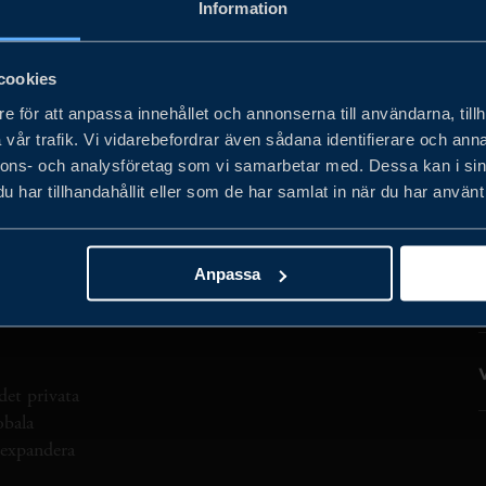
Information
UM
MARKNADER
TRANSPORT
Rensa all
cookies
e för att anpassa innehållet och annonserna till användarna, tillh
vår trafik. Vi vidarebefordrar även sådana identifierare och anna
nnons- och analysföretag som vi samarbetar med. Dessa kan i sin
har tillhandahållit eller som de har samlat in när du har använt 
Anpassa
det privata
obala
h expandera