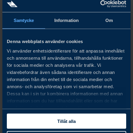
Samtycke
Information
Om
nov. 03 - nov. 04, 2026
Denna webbplats använder cookies
LOGISTIK & TRANSPORT
Vi använder enhetsidentifierare för att anpassa innehållet
Business Sweden är samarbetspartner till Svenska Mässan,
och annonserna till användarna, tillhandahålla funktioner
där Logistik & Transport arrangeras den 3–4 november
för sociala medier och analysera vår trafik. Vi
2026 i Göteborg. Business Sweden kommer att bidra med
vidarebefordrar även sådana identifierare och annan
omvärldsanalys med fokus på handel och export.
information från din enhet till de sociala medier och
annons- och analysföretag som vi samarbetar med.
LÄS MER
Dessa kan i sin tur kombinera informationen med annan
information som du har tillhandahållit eller som de har
samlat in när du har använt deras tjänster.
Tillåt alla