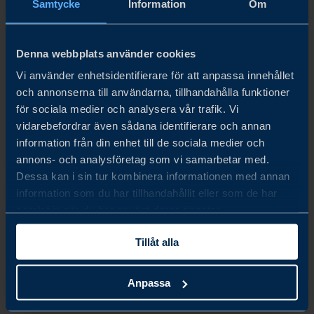
Samtycke
Information
Om
Sverige i det nya halvledarlandskapet: Positionering för
global konkurrenskraft. Vilka risker och möjligheter
väntar i takt med att halvledarlandskapet förändras? Ta del
Denna webbplats använder cookies
av svaren i denna Executive Global Insight rapport.
Vi använder enhetsidentifierare för att anpassa innehållet
och annonserna till användarna, tillhandahålla funktioner
LÄS MER
för sociala medier och analysera vår trafik. Vi
vidarebefordrar även sådana identifierare och annan
information från din enhet till de sociala medier och
annons- och analysföretag som vi samarbetar med.
Dessa kan i sin tur kombinera informationen med annan
information som du har tillhandahållit eller som de har
samlat in när du har använt deras tjänster.
Tillåt alla
Anpassa