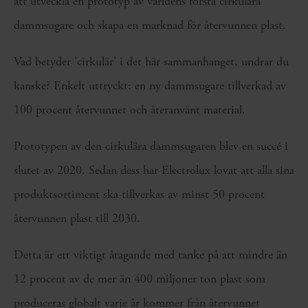
att utveckla en prototyp av världens första cirkulära
dammsugare och skapa en marknad för återvunnen plast.
Vad betyder ’cirkulär’ i det här sammanhanget, undrar du
kanske? Enkelt uttryckt: en ny dammsugare tillverkad av
100 procent återvunnet och återanvänt material.
Prototypen av den cirkulära dammsugaren blev en succé i
slutet av 2020. Sedan dess har Electrolux lovat att alla sina
produktsortiment ska tillverkas av minst 50 procent
återvunnen plast till 2030.
Detta är ett viktigt åtagande med tanke på att mindre än
12 procent av de mer än 400 miljoner ton plast som
produceras globalt varje år kommer från återvunnet