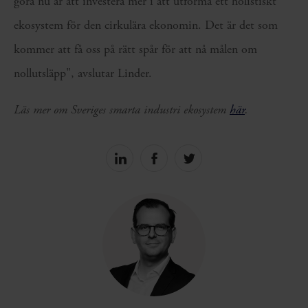
göra nu är att investera mer i att utforma ett holistiskt
ekosystem för den cirkulära ekonomin. Det är det som
kommer att få oss på rätt spår för att nå målen om
nollutsläpp", avslutar Linder.
Läs mer om Sveriges smarta industri ekosystem
här
.
Share
Share
Share
on
on
on
linkedin
facebook
Twitter