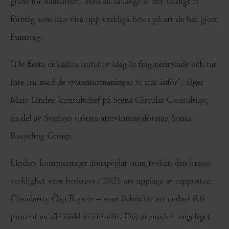
gräns för hållbarhet. Men än så länge är det väldigt få
företag som kan visa upp verkliga bevis på att de har gjort
framsteg.
”De flesta cirkulära initiativ idag är fragmenterade och tar
inte itu med de systemutmaningar vi står inför”, säger
Mats Linder, konsultchef på Stena Circular Consulting,
en del av Sveriges största återvinningsföretag Stena
Recycling Group.
Linders kommentarer återspeglar utan tvekan den krassa
verklighet som beskrevs i 2021 års upplaga av rapporten
Circularity Gap Report – som bekräftar att endast 8,6
procent av vår värld är cirkulär. Det är mycket angeläget