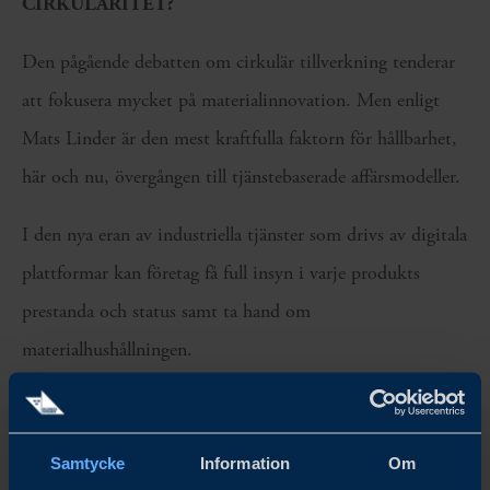
CIRKULARITET?
Den pågående debatten om cirkulär tillverkning tenderar
att fokusera mycket på materialinnovation. Men enligt
Mats Linder är den mest kraftfulla faktorn för hållbarhet,
här och nu, övergången till tjänstebaserade affärsmodeller.
I den nya eran av industriella tjänster som drivs av digitala
plattformar kan företag få full insyn i varje produkts
prestanda och status samt ta hand om
materialhushållningen.
”Genom att sälja en produkts utfall, till exempel antalet
borrade hål i stället för en borrmaskin som man tidigare
Samtycke
Information
Om
aldrig såg igen, kan man nu kontrollera var produkten