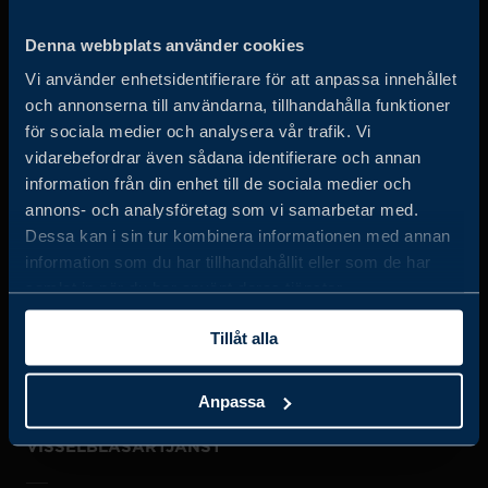
Business Sweden arbetar på uppdrag av regeringen och
Denna webbplats använder cookies
det privata näringslivet för att hjälpa svenska företag att
Vi använder enhetsidentifierare för att anpassa innehållet
öka sin globala försäljning och internationella företag att
och annonserna till användarna, tillhandahålla funktioner
investera och expandera i Sverige.
för sociala medier och analysera vår trafik. Vi
vidarebefordrar även sådana identifierare och annan
information från din enhet till de sociala medier och
annons- och analysföretag som vi samarbetar med.
Dessa kan i sin tur kombinera informationen med annan
information som du har tillhandahållit eller som de har
samlat in när du har använt deras tjänster.
JOBBA HOS OSS
Tillåt alla
OM OSS
Anpassa
VISSELBLÅSARTJÄNST