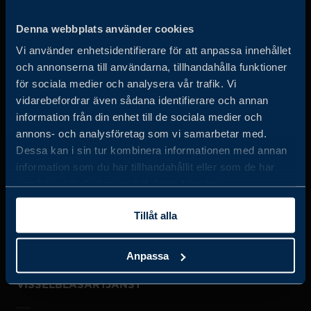
Business Sweden arbetar på uppdrag av regeringen och
Denna webbplats använder cookies
det privata näringslivet för att hjälpa svenska företag att
Vi använder enhetsidentifierare för att anpassa innehållet
öka sin globala försäljning och internationella företag att
och annonserna till användarna, tillhandahålla funktioner
investera och expandera i Sverige.
för sociala medier och analysera vår trafik. Vi
vidarebefordrar även sådana identifierare och annan
information från din enhet till de sociala medier och
annons- och analysföretag som vi samarbetar med.
Dessa kan i sin tur kombinera informationen med annan
information som du har tillhandahållit eller som de har
samlat in när du har använt deras tjänster.
JOBBA HOS OSS
Tillåt alla
OM OSS
Anpassa
VISSELBLÅSARTJÄNST