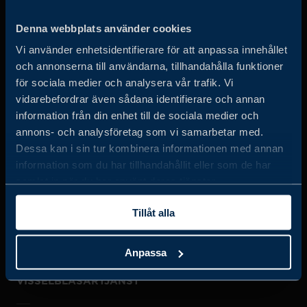
Business Sweden arbetar på uppdrag av regeringen och
Denna webbplats använder cookies
det privata näringslivet för att hjälpa svenska företag att
Vi använder enhetsidentifierare för att anpassa innehållet
öka sin globala försäljning och internationella företag att
och annonserna till användarna, tillhandahålla funktioner
investera och expandera i Sverige.
för sociala medier och analysera vår trafik. Vi
vidarebefordrar även sådana identifierare och annan
information från din enhet till de sociala medier och
annons- och analysföretag som vi samarbetar med.
Dessa kan i sin tur kombinera informationen med annan
information som du har tillhandahållit eller som de har
samlat in när du har använt deras tjänster.
JOBBA HOS OSS
Tillåt alla
OM OSS
Anpassa
VISSELBLÅSARTJÄNST